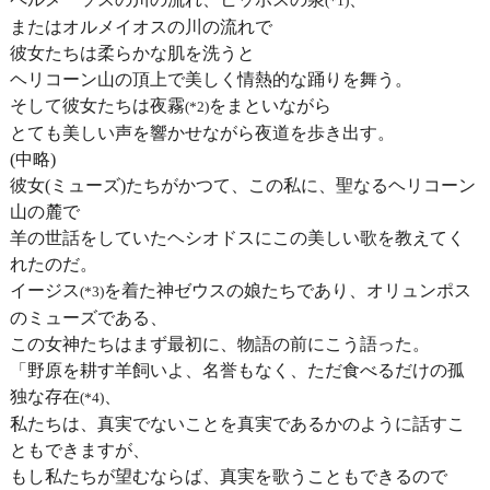
(*1)
またはオルメイオスの川の流れで
彼女たちは柔らかな肌を洗うと
ヘリコーン山の頂上で美しく情熱的な踊りを舞う。
そして彼女たちは夜霧
をまといながら
(*2)
とても美しい声を響かせながら夜道を歩き出す。
(中略)
彼女(ミューズ)たちがかつて、この私に、聖なるヘリコーン
山の麓で
羊の世話をしていたヘシオドスにこの美しい歌を教えてく
れたのだ。
イージス
を着た神ゼウスの娘たちであり、オリュンポス
(*3)
のミューズである、
この女神たちはまず最初に、物語の前にこう語った。
「野原を耕す羊飼いよ、名誉もなく、ただ食べるだけの孤
独な存在
、
(*4)
私たちは、真実でないことを真実であるかのように話すこ
ともできますが、
もし私たちが望むならば、真実を歌うこともできるので