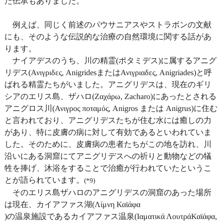
た伝承もありました。
例えば、同じく前述のパウサニアスやストラボンの文献
にも、そのような伝説的な治療の自然環境に関する話があ
ります。
ナイアデスのうち、川の精霊(ポタミデス)に属するアニグ
リデス(Ανιγριδες, AnigridesまたはΑνιγριαδες, Anigriades)と呼
ばれる精霊たちがいました。アニグリデスは、現在のギリ
シアのエリス島、ザハロ(Ζαχάρω, Zacharo)にあったとされる
アニグロス川(Ανιγρος ποταμός, Anigros または Anigrus)に住む
と言われており、アニグリデスたちが住む水には癒しの力
があり、特に皮膚の病に対して有効であるといわれていま
した。そのために、皮膚病の患者たちがこの地を訪れ、川
沿いにある洞窟にてアニグリデスへの祈りと動物などの犠
牲を捧げ、沐浴をすることで治癒が行われていたというこ
とが語られています。
(*9)
そのエリス島ザハロのアニグリデスの洞窟のあった場所
は現在、カイアファス湖(Λίμνη Καϊάφα
)の温泉施設であるカイアファス温泉(Ιαματικά ΛουτράΚαϊάφα,