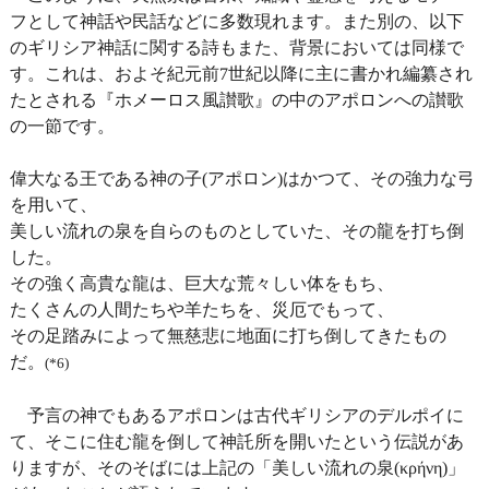
フとして神話や民話などに多数現れます。また別の、以下
のギリシア神話に関する詩もまた、背景においては同様で
す。これは、およそ紀元前7世紀以降に主に書かれ編纂され
たとされる『ホメーロス風讃歌』の中のアポロンへの讃歌
の一節です。
偉大なる王である神の子(アポロン)はかつて、その強力な弓
を用いて、
美しい流れの泉を自らのものとしていた、その龍を打ち倒
した。
その強く高貴な龍は、巨大な荒々しい体をもち、
たくさんの人間たちや羊たちを、災厄でもって、
その足踏みによって無慈悲に地面に打ち倒してきたもの
だ。
(*6)
予言の神でもあるアポロンは古代ギリシアのデルポイに
て、そこに住む龍を倒して神託所を開いたという伝説があ
りますが、そのそばには上記の「美しい流れの泉(κρήνη)」