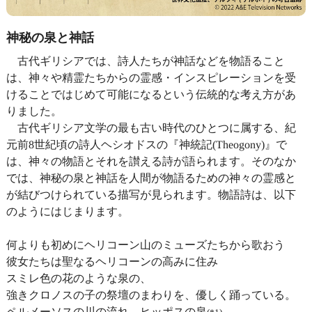
神秘の泉と神話
古代ギリシアでは、詩人たちが神話などを物語ること
は、神々や精霊たちからの霊感・インスピレーションを受
けることではじめて可能になるという伝統的な考え方があ
りました。
古代ギリシア文学の最も古い時代のひとつに属する、紀
元前8世紀頃の詩人ヘシオドスの『神統記(Theogony)』で
は、神々の物語とそれを讃える詩が語られます。そのなか
では、神秘の泉と神話を人間が物語るための神々の霊感と
が結びつけられている描写が見られます。物語詩は、以下
のようにはじまります。
何よりも初めにヘリコーン山のミューズたちから歌おう
彼女たちは聖なるヘリコーンの高みに住み
スミレ色の花のような泉の、
強きクロノスの子の祭壇のまわりを、優しく踊っている。
ペルメーソスの川の流れ、ヒッポスの泉
、