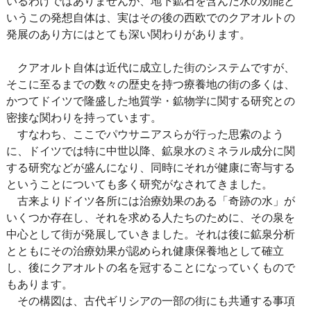
いるわけではありませんが、地下鉱石を含んだ水の効能と
いうこの発想自体は、実はその後の西欧でのクアオルトの
発展のあり方にはとても深い関わりがあります。
クアオルト自体は近代に成立した街のシステムですが、
そこに至るまでの数々の歴史を持つ療養地の街の多くは、
かつてドイツで隆盛した地質学・鉱物学に関する研究との
密接な関わりを持っています。
すなわち、ここでパウサニアスらが行った思索のよう
に、ドイツでは特に中世以降、鉱泉水のミネラル成分に関
する研究などが盛んになり、同時にそれが健康に寄与する
ということについても多く研究がなされてきました。
古来よりドイツ各所には治療効果のある「奇跡の水」が
いくつか存在し、それを求める人たちのために、その泉を
中心として街が発展していきました。それは後に鉱泉分析
とともにその治療効果が認められ健康保養地として確立
し、後にクアオルトの名を冠することになっていくもので
もあります。
その構図は、古代ギリシアの一部の街にも共通する事項