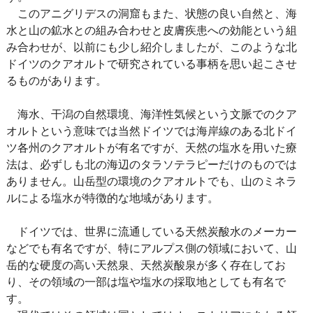
このアニグリデスの洞窟もまた、状態の良い自然と、海
水と山の鉱水との組み合わせと皮膚疾患への効能という組
み合わせが、以前にも少し紹介しましたが、このような北
ドイツのクアオルトで研究されている事柄を思い起こさせ
るものがあります。
海水、干潟の自然環境、海洋性気候という文脈でのクア
オルトという意味では当然ドイツでは海岸線のある北ドイ
ツ各州のクアオルトが有名ですが、天然の塩水を用いた療
法は、必ずしも北の海辺のタラソテラピーだけのものでは
ありません。山岳型の環境のクアオルトでも、山のミネラ
ルによる塩水が特徴的な地域があります。
ドイツでは、世界に流通している天然炭酸水のメーカー
などでも有名ですが、特にアルプス側の領域において、山
岳的な硬度の高い天然泉、天然炭酸泉が多く存在してお
り、その領域の一部は塩や塩水の採取地としても有名で
す。