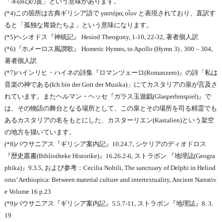
「羊(αἴξ)の皮」という意味があります。
(*4)この箇所は古典ギリシア語で γαστέρες οἶον と表現されており、直訳す
ると「孤独な胃袋たちよ」という意味になります。
(*5)ヘシオドス『神統記』 Hesiod Theogony, 1-10, 22-32, 著者個人訳
(*6)『ホメーロス風讃歌』 Homeric Hymns, to Apollo (Hymn 3) , 300 – 304,
著者個人訳
(*7)ハインリヒ・ハイネの詩集『ロマンツェーロ(Romanzero)』の詩「私は
音楽の神である(Ich bin der Gott der Musika)」にてカスタリアの泉が言及さ
れています。またヘルマン・ヘッセ『ガラス玉遊戯(Glasperlenspiel)』で
は、その物語の舞台となる場所として、この泉とその場所を司る精霊でも
あるカスタリアの名をもとにした、カスターリエン(Kastalien)という架空
の地方を描いています。
(*8)パウサニアス『ギリシア案内記』10.24.7, シケリアのディオドロス
『歴史叢書(Bibliotheke Historike)』16.26.2-6, ストラボン 『地理誌(Geogra
phika)』9.3.5, および参考：Cecilia Nobili, The sanctuary of Delphi in Heliod
orus’ Aethiopica: Between material culture and intertextuality, Ancient Narrativ
e Volume 16 p.23
(*9)パウサニアス『ギリシア案内記』5.5.7-11, ストラボン『地理誌』8. 3.
19