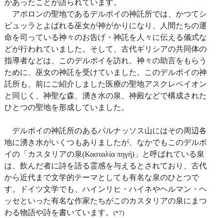
があったことが語られています。
アポロンの聖地であるデルポイの神託所では、かつてシ
ビュッラとよばれる巫女が神がかりになり、人間たちの運
命を司っている神々のお告げ・神託を人々に伝える儀式な
どが行われていました。そして、古代ギリシアの共同体の
指導者などは、このデルポイを訪れ、神々の助言をもらう
ために、巫女の神託を受けていました。このデルポイの神
託所も、前にご紹介しました医療の聖地アスクレペイオン
と同じく、神聖な森、湧き水の泉、神殿などで構成された
ひとつの聖地を形成していました。
デルポイの神託所のあるパルナッソス山にはその周辺各
地に湧き水がいくつもありましたが、なかでもこのデルポ
イの「カスタリアの泉(Κασταλία πηγή)」と呼ばれている泉
は、飲んだ者に詩を語る霊感を与えるとされており、古代
から近代まで文学的テーマとしても有名な泉のひとつで
す。ドイツ文学でも、ハインリヒ・ハイネやヘルマン・ヘ
ッセといった有名な作家たちがこのカスタリアの泉にまつ
わる物語や詩を書いています。
(*7)