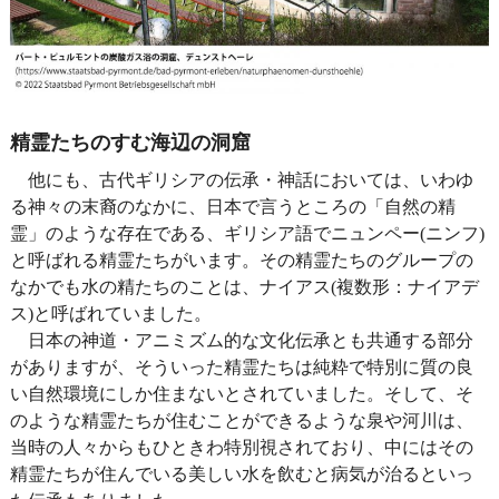
精霊たちのすむ海辺の洞窟
他にも、古代ギリシアの伝承・神話においては、いわゆ
る神々の末裔のなかに、日本で言うところの「自然の精
霊」のような存在である、ギリシア語でニュンペー(ニンフ)
と呼ばれる精霊たちがいます。その精霊たちのグループの
なかでも水の精たちのことは、ナイアス(複数形：ナイアデ
ス)と呼ばれていました。
日本の神道・アニミズム的な文化伝承とも共通する部分
がありますが、そういった精霊たちは純粋で特別に質の良
い自然環境にしか住まないとされていました。そして、そ
のような精霊たちが住むことができるような泉や河川は、
当時の人々からもひときわ特別視されており、中にはその
精霊たちが住んでいる美しい水を飲むと病気が治るといっ