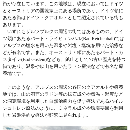
街が存在しています。この地域は、現在においてはドイツ
とオーストリアの国境線上にある場所であり、ドイツ領に
あたる街はドイツ・クアオルトとして認定されている街も
あります。
いずれもザルツブルクの周辺の街ではあるものの、ドイ
ツ領にあたるバート・ライヒェンハル(Bad Reichenhall)では
アルプスの塩水を用いた温泉や岩塩・塩坑を用いた治療な
どが有名です。また、オーストリア領にあたるバート・ガ
スタイン(Bad Gastein)なども、鉱山としての古い歴史を持つ
街であり、温泉や鉱山を用いたラドン療法などで有名な療
養地です。
このような、アルプスの周辺の各国のクアオルトや療養
地では、山の洞窟のラドン等の鉱石成分や気温・湿度など
の洞窟環境を利用した自然治癒力を促す療法であるハイル
シュトレン療法のように、ミネラル成分や環境要因を利用
した岩盤浴的な療法が頻繁に見られます。