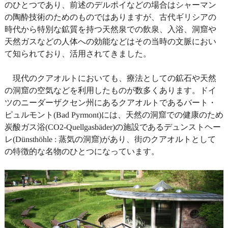
のひとつであり、前述のデルポイなどの場合はシャーマン
の陶酔技術のためのものではありますが、古代ギリシアの
時代から特別な鉱質を持つ天然泉での飲泉、入浴、洞窟や
天然ガスなどの人体への効能などはその当時の文脈におい
て知られており、活用されてきました。
現代のクアオルトにおいても、療法としての鉱石や天然
の洞窟の空気などを利用したものが数多くあります。ドイ
ツのニーダーザクセン州にあるクアオルトであるバート・
ピュルモント(Bad Pyrmont)には、天然の洞窟での健康のため
炭酸ガス浴(CO2-Quellgasbäder)の施設であるデュンストヘー
レ(Dünsthöhle : 蒸気の洞窟)があり、街のクアオルトとして
の特徴的な名物のひとつになっています。