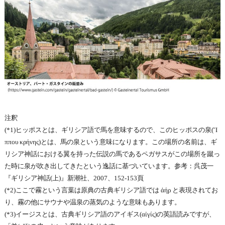
注釈
(*1)ヒッポスとは、ギリシア語で馬を意味するので、このヒッポスの泉(Ἵ
ππου κρήνης)とは、馬の泉という意味になります。この場所の名前は、ギ
リシア神話における翼を持った伝説の馬であるペガサスがこの場所を蹴っ
た時に泉が吹き出してきたという逸話に基づいています。参考：呉茂一
『ギリシア神話(上)』新潮社、2007、152-153頁
(*2)ここで霧という言葉は原典の古典ギリシア語では ἀήρ と表現されてお
り、霧の他にサウナや温泉の蒸気のような意味もあります。
(*3)イージスとは、古典ギリシア語のアイギス(αἰγίς)の英語読みですが、