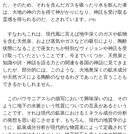
た。そのため、それを含んだガスを吸ったり水を飲んだ者
は、大地の神の力を得て神がかりになり、神託を受け取る
霊感を得られるのだ、とされています。
(*8)
すなわちこれは、現代風に言えば地中深くのガスや鉱物
を含む天然泉、および蒸気やガスなどの吸引により、陶酔
状態になることで巫女たちが特別なヴィジョンや神託を受
け取っていたということです。今までいくつか、天然泉と
知識や詩・神話を語る力との関連を各国の神話に見てきま
したが、部分的には、このような、大地奥深くの鉱水成分
や天然ガスによる陶酔のなせるわざであったと言うことも
できるかもしれません。
このパウサニアスらの描写において興味深いのは、その
ように地下の水脈という性質についての言及があるという
ことです。それは現代の鉱泉におけるミネラル成分の分析
の発想を思い起こさせます。もちろん、現代の地質学のよ
うに、鉱泉成分分析が現代的な物質名によって定義されて