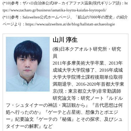
(*10)参考：ザハロ自治体公式HP – カイアファス温泉(現代ギリシア語)：ht
tps://www.zacharo.gr/business/iamatika-loytra-kaiafas-loytropoli/
(*11)参考：Salzwelten公式ホームページ、「鉱山の7000年の歴史」の紹介
ページより：https://www.salzwelten.at/de/blog/hallstatt-archaeologie
山川 淳生
(株)日本クアオルト研究所・研究
員
2011年多摩美術大学卒業、2013年
成城大学大学院修了、2016年成城
大学大学院博士課程後期単位取得
満期退学、2016-2020年首都大学東
京(現：東京都立大学)非常勤講師
研究論文等：研究ノート『ルドル
フ・シュタイナーの神話・寓話観から』『古代思想は何
処へ行ったのか』『ゲーテと占星術、想像力とポエジ
ー』紀要論文『ゲーテの『秘儀』とその探求、及びシュ
タイナーの解釈』など