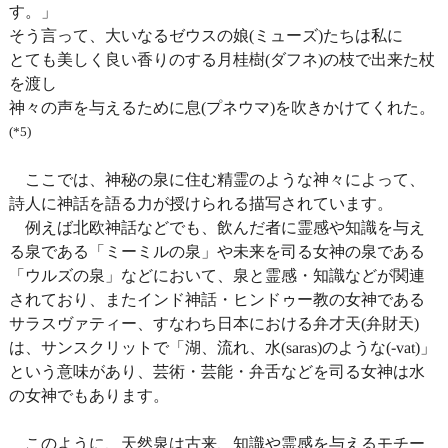
す。」
そう言って、大いなるゼウスの娘(ミューズ)たちは私に
とても美しく良い香りのする月桂樹(ダフネ)の枝で出来た杖
を渡し
神々の声を与えるために息(プネウマ)を吹きかけてくれた。
(*5)
ここでは、神秘の泉に住む精霊のような神々によって、
詩人に神話を語る力が授けられる描写されています。
例えば北欧神話などでも、飲んだ者に霊感や知識を与え
る泉である「ミーミルの泉」や未来を司る女神の泉である
「ウルズの泉」などにおいて、泉と霊感・知識などが関連
されており、またインド神話・ヒンドゥー教の女神である
サラスヴァティー、すなわち日本における弁才天(弁財天)
は、サンスクリットで「湖、流れ、水(saras)のような(-vat)」
という意味があり、芸術・芸能・弁舌などを司る女神は水
の女神でもあります。
このように、天然泉は古来、知識や霊感を与えるモチー