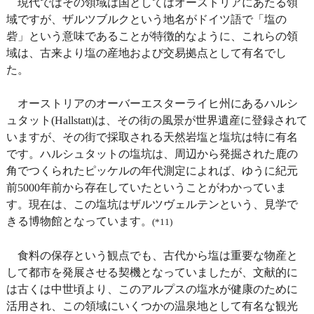
現代ではその領域は国としてはオーストリアにあたる領
域ですが、ザルツブルクという地名がドイツ語で「塩の
砦」という意味であることが特徴的なように、これらの領
域は、古来より塩の産地および交易拠点として有名でし
た。
オーストリアのオーバーエスターライヒ州にあるハルシ
ュタット(Hallstatt)は、その街の風景が世界遺産に登録されて
いますが、その街で採取される天然岩塩と塩坑は特に有名
です。ハルシュタットの塩坑は、周辺から発掘された鹿の
角でつくられたピッケルの年代測定によれば、ゆうに紀元
前5000年前から存在していたということがわかっていま
す。現在は、この塩坑はザルツヴェルテンという、見学で
きる博物館となっています。
(*11)
食料の保存という観点でも、古代から塩は重要な物産と
して都市を発展させる契機となっていましたが、文献的に
は古くは中世頃より、このアルプスの塩水が健康のために
活用され、この領域にいくつかの温泉地として有名な観光