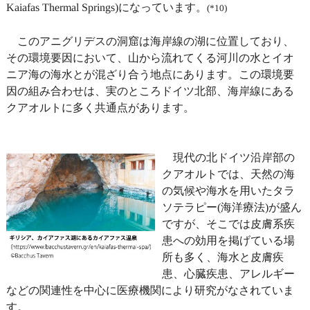
Kaiafas Thermal Springs)になっています。
(*10)
このアニグリデスの洞窟は海岸線の湖に位置しており、
その環境要因において、山から流れてくる河川の水とイオ
ニア海の海水とが混ざり合う地点にあります。この環境要
因の組み合わせは、実のところドイツ北部、海岸線にある
クアオルトに多く共通点があります。
現代の北ドイツ沿岸部の
クアオルトでは、天然の海
の気候や海水を用いたタラ
ソテラピー(海洋療法)が盛ん
ですが、そこでは皮膚系疾
患への効用を掲げている場
所も多く、海水と皮膚疾
患、心臓疾患、アレルギー
などの関連性を中心に医療機関により研究がなされていま
す。