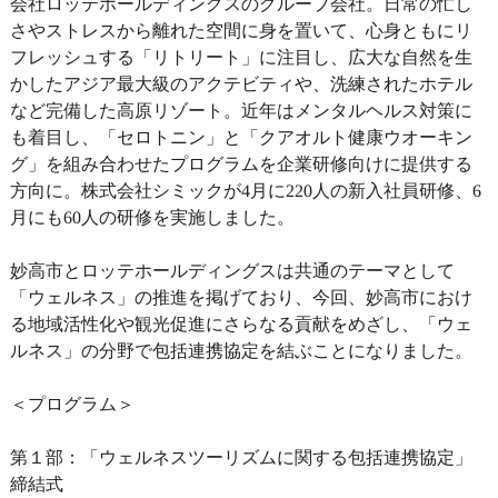
会社ロッテホールディングスのグループ会社。日常の忙し
さやストレスから離れた空間に身を置いて、心身ともにリ
フレッシュする「リトリート」に注目し、広大な自然を生
かしたアジア最大級のアクテビティや、洗練されたホテル
など完備した高原リゾート。近年はメンタルヘルス対策に
も着目し、「セロトニン」と「クアオルト健康ウオーキン
グ」を組み合わせたプログラムを企業研修向けに提供する
方向に。株式会社シミックが4月に220人の新入社員研修、6
月にも60人の研修を実施しました。
妙高市とロッテホールディングスは共通のテーマとして
「ウェルネス」の推進を掲げており、今回、妙高市におけ
る地域活性化や観光促進にさらなる貢献をめざし、「ウェ
ルネス」の分野で包括連携協定を結ぶことになりました。
＜プログラム＞
第１部：「ウェルネスツーリズムに関する包括連携協定」
締結式