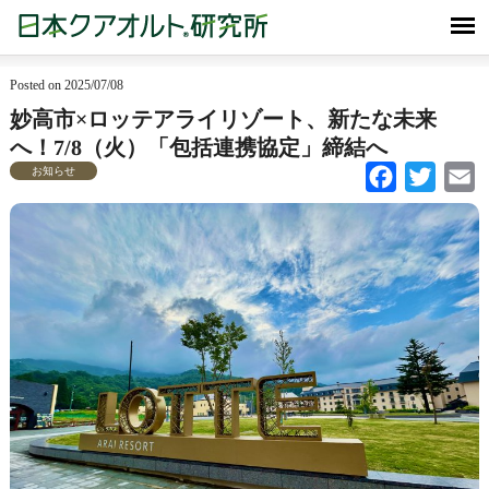
Posted on 2025/07/08
妙高市×ロッテアライリゾート、新たな未来
へ！7/8（火）「包括連携協定」締結へ
お知らせ
Facebook
Twitter
Em