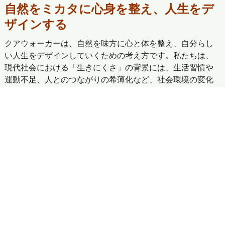
自然をミカタに心身を整え、人生をデ
ザインする
クアウォーカーは、自然を味方に心と体を整え、自分らし
い人生をデザインしていくための考え方です。私たちは、
現代社会における「生きにくさ」の背景には、生活習慣や
運動不足、人とのつながりの希薄化など、社会環境の変化
が大きく関係していると考えています。
脳科学と運動疫学の視点をもとに、セロトニン理論、自然
体験や身体活動、コミュニケーションを通して、自分の状
態に気づき、自分で整える力「健康リテラシー」を育むこ
とを目指しています。クアウォーカーは、すべての人が自
分らしく生きるための土台づくりを支援するプロジェクト
です。
クアウォーカーはこちら