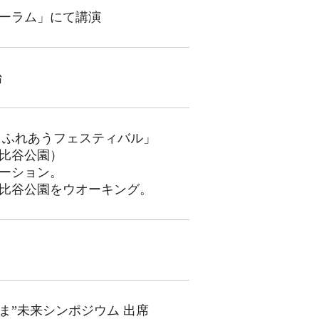
ーラム」にて講演
始
とふれあうフェスティバル」
比谷公園）
ーション。
比谷公園をウオーキング。
ま”未来シンポジウム 出席