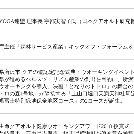
YOGA連盟 理事長 宇部実智子氏（日本クアオルト研
庁主催「森林サービス産業」キックオフ・フォーラム＆
県所沢市 クアの道認定記念式典・ウオーキングイベン
県が進めるヘルスツーリズム産業の創出を目的に、所沢
ウオーキングを導入。映画「となりのトトロ」の舞台の
トロの森1号地」が隣接する「上山口堀口天満天神社周
幡冨士特別緑地保全地区コース」の2コースが誕生。
生命クアオルト健康ウオーキングアワード2018 授賞式
県岐阜市、三重県志摩市、埼玉県横瀬町が優秀賞を受賞