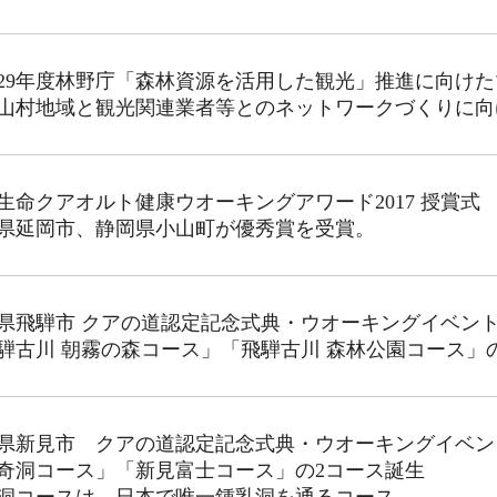
29年度林野庁「森林資源を活用した観光」推進に向け
山村地域と観光関連業者等とのネットワークづくりに向
生命クアオルト健康ウオーキングアワード2017 授賞式
県延岡市、静岡県小山町が優秀賞を受賞。
県飛騨市 クアの道認定記念式典・ウオーキングイベン
騨古川 朝霧の森コース」「飛騨古川 森林公園コース」
県新見市 クアの道認定記念式典・ウオーキングイベン
奇洞コース」「新見富士コース」の2コース誕生