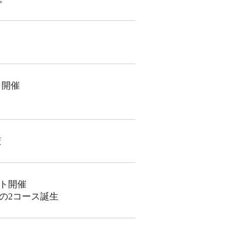
ト開催
査
ト開催
の2コース誕生