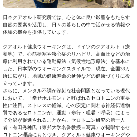
日本クアオルト研究所では、心と体に良い影響をもたらす
自然の要素を活用し、日々の暮らしの中で活かせる情報や
体験の機会を提供しています。
クアオルト健康ウオーキングは、ドイツのクアオルト（療
養地）で、心筋梗塞や狭心症のリハビリ、高血圧などの治
療に利用されている運動療法（気候性地形療法）を基本に
した、日本型のウオーキングスタイルで、現在、全国33カ
所に広がり、地域の健康寿命の延伸などの健康づくりに役
立っています。
さらに、メンタル不調が深刻な社会問題となっている現代
において、「幸せホルモン」と呼ばれるセロトニンの重要
性に注目。ストレスの軽減、心の安定に関わる神経伝達物
質であるセロトニンが、運動（歩行・咀嚼・呼吸）によっ
て分泌が促進されることから、セロトニン研究の第一人
者・有田秀穂氏（東邦大学名誉教授＝写真）が提唱するセ
ロトニン理論にもとづき、クアオルト健康ウオーキングや