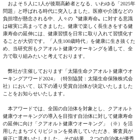
およそ５人に1人が後期高齢者となる、いわゆる「2025年
問題」と呼ばれる時代に突入しました。医療や介護などの
負担増が懸念される中、人々の〝健康寿命〟に対する意識
は確実に高まってきました。健康で楽しく長生きをする健
康寿命の延伸には、健康習慣を日常に取り入れて習慣化す
ることが大切です。「人生100歳時代」を健康に生き抜くた
め、当研究所もクアオルト健康ウオーキングを通して、全
力で取り組みたいと考えております。
弊社が主催しております「太陽生命クアオルト健康ウオ
ーキングアワード2024」（特別協賛：太陽生命保険株式会
社）において、以下の通り受賞自治体が決定いたしました
ことをお知らせいたします。
本アワードでは、全国の自治体を対象とし、クアオルト
健康ウオーキングの導入を目指す自治体に対して健康寿命
の延伸に向け「クアオルト健康ウオーキング」（※）を活
用したまちづくりビジョンを発表していただき、審査員が
厳正に選考いたしました。 その結果、２つの自治体が優秀