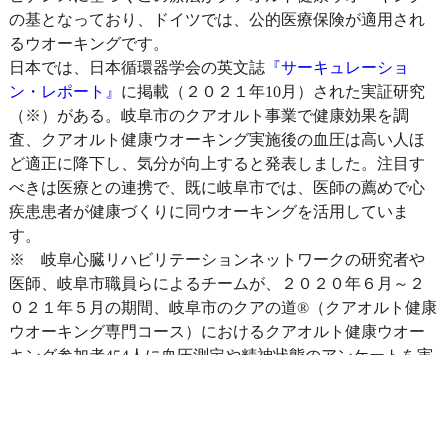
の基となっており、ドイツでは、公的医療保険が適用され
るウオーキングです。
日本では、日本循環器学会の英文誌
『サーキュレーショ
ン・レポート』
に掲載（２０２１年10月）された実証研究
（※）がある。岐阜市のクアオルト事業で健康効果を調
査、クアオルト健康ウオーキング実施後の血圧は高い人ほ
ど適正に降下し、気分が向上すると発表しました。注目す
べきは医療との連携で、既に岐阜市では、医師の薦めで心
疾患患者が健康づくりに同ウオーキングを活用していま
す。
※ 岐阜心臓リハビリテーションネットワークの研究者や
医師、岐阜市職員らによるチームが、２０２０年６月～２
０２１年５月の期間、岐阜市のクアの道®（クアオルト健康
ウオーキング専門コース）におけるクアオルト健康ウオー
キング参加者454人に血圧測定や精神状態のアンケートを実
施。