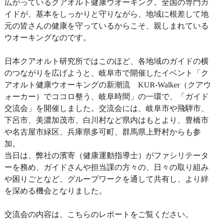
広がっているクアオルト健康ウオーキング。全国の専門ガ
イドが、基本をしっかりと守りながら、地域に根差して地
元の皆さんの健康を守っているからこそ、親しまれている
ウオーキングなのです。
日本クアオルト研究所ではこのほど、各地域のガイドの横
のつながりを広げようと、岐阜市で開催したイベント「ク
アオルト健康ウオーキングの新潮流 KUR-Walker（クアウ
ォーカー）でココロ整う、岐阜時間」の一環で、「ガイド
交流会」を開催しました。交流会には、岐阜市や飛騨市、
下呂市、美濃加茂市、白川村など県内はもとより、豊橋市
や名古屋市緑区、兵庫県多可町、群馬県上野村からも参
加。
当日は、弊社の濱寄（健康運動指導士）がファシリテータ
ーを務め、ガイドさんや担当課の方々の、日々の取り組み
や困りごとなど、グループワークを通して共有し、より絆
を深める機会となりました。
交流会の内容は、こちらのレポートをご覧ください。ㅤㅤ