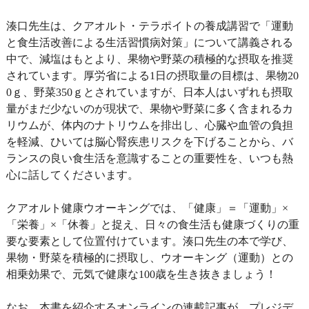
湊口先生は、クアオルト・テラポイトの養成講習で「運動
と食生活改善による生活習慣病対策」について講義される
中で、減塩はもとより、果物や野菜の積極的な摂取を推奨
されています。厚労省による1日の摂取量の目標は、果物20
0ｇ、野菜350ｇとされていますが、日本人はいずれも摂取
量がまだ少ないのが現状で、果物や野菜に多く含まれるカ
リウムが、体内のナトリウムを排出し、心臓や血管の負担
を軽減、ひいては脳心腎疾患リスクを下げることから、バ
ランスの良い食生活を意識することの重要性を、いつも熱
心に話してくださいます。
クアオルト健康ウオーキングでは、「健康」＝「運動」×
「栄養」×「休養」と捉え、日々の食生活も健康づくりの重
要な要素として位置付けています。湊口先生の本で学び、
果物・野菜を積極的に摂取し、ウオーキング（運動）との
相乗効果で、元気で健康な100歳を生き抜きましょう！
なお、本書を紹介するオンラインの連載記事が、プレジデ