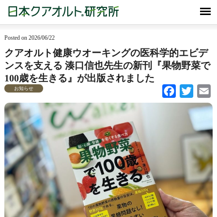
Posted on 2026/06/22
クアオルト健康ウオーキングの医科学的エビデ
ンスを支える 湊口信也先生の新刊『果物野菜で
100歳を生きる』が出版されました
お知らせ
Facebook
Twitter
Em