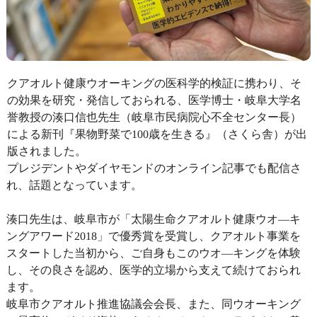
クアオルト健康ウオーキングの医科学的検証に携わり、そ
の効果を研究・発信しておられる、医学博士・岐阜大学名
誉教授の湊口信也先生（岐阜市民病院心不全センター長）
による新刊『果物野菜で100歳を生きる』（さくら舎）が出
版されました。
プレジデントやダイヤモンドのオンライン記事でも配信さ
れ、話題となっています。
湊口先生は、岐阜市が「太陽生命クアオルト健康ウオ―キ
ングアワード2018」で優秀賞を受賞し、クアオルト事業を
スタートした当初から、ご自身もこのウオ―キングを体験
し、その良さを認め、医学的立場から支えて続けておられ
ます。
岐阜市クアオルト推進協議会会長、また、同ウオーキング