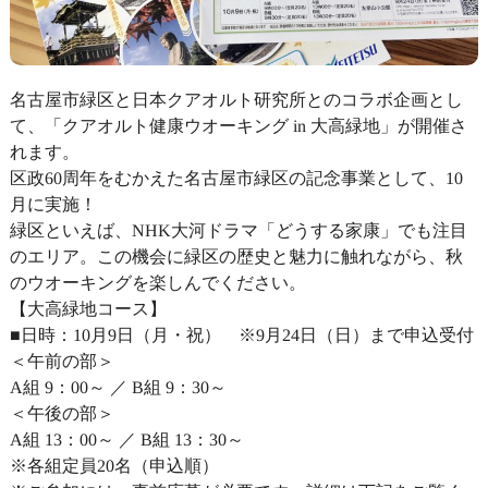
名古屋市緑区と日本クアオルト研究所とのコラボ企画とし
て、「クアオルト健康ウオーキング in 大高緑地」が開催さ
れます。
区政60周年をむかえた名古屋市緑区の記念事業として、10
月に実施！
緑区といえば、NHK大河ドラマ「どうする家康」でも注目
のエリア。この機会に緑区の歴史と魅力に触れながら、秋
のウオーキングを楽しんでください。
【大高緑地コース】
■日時：10月9日（月・祝） ※9月24日（日）まで申込受付
＜午前の部＞
A組 9：00～ ／ B組 9：30～
＜午後の部＞
A組 13：00～ ／ B組 13：30～
※各組定員20名（申込順）