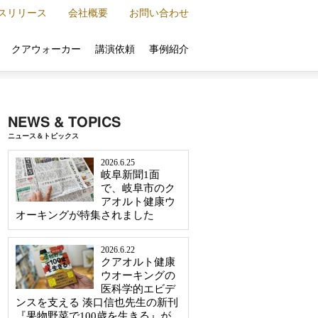
スリリース
会社概要
お問い合わせ
クアウォーカー
講演依頼
事例紹介
NEWS & TOPICS
ニュース＆トピックス
2026.6.25
岐阜新聞1面
で、岐阜市のク
アオルト健康ウ
オーキングが特集されました
2026.6.22
クアオルト健康
ウオーキングの
医科学的エビデ
ンスを支える 湊口信也先生の新刊
『果物野菜で100歳を生きる』が