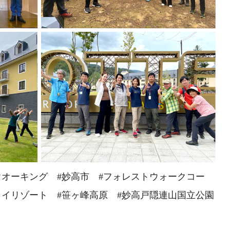
ウオーキング #妙高市 #フォレストウォークコー
ライリゾート #笹ヶ峰高原 #妙高戸隠連山国立公園