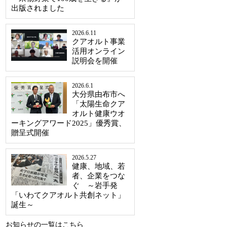
出版されました
2026.6.11
クアオルト事業
活用オンライン
説明会を開催
2026.6.1
大分県由布市へ
「太陽生命クア
オルト健康ウオ
ーキングアワード2025」優秀賞、
贈呈式開催
2026.5.27
健康、地域、若
者、企業をつな
ぐ ～岩手発
「いわてクアオルト共創ネット」
誕生～
お知らせの一覧はこちら