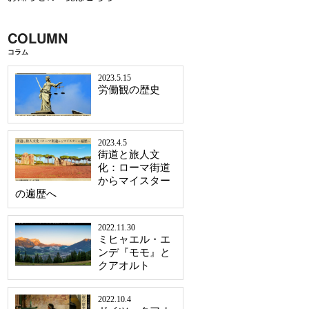
COLUMN
コラム
2023.5.15
労働観の歴史
2023.4.5
街道と旅人文
化：ローマ街道
からマイスター
の遍歴へ
2022.11.30
ミヒャエル・エ
ンデ『モモ』と
クアオルト
2022.10.4