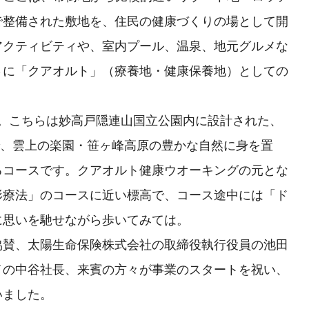
で整備された敷地を、住民の健康づくりの場として開
アクティビティや、室内プール、温泉、地元グルメな
さに「クアオルト」（療養地・健康保養地）としての
」。こちらは妙高戸隠連山国立公園内に設計された、
スで、雲上の楽園・笹ヶ峰高原の豊かな自然に身を置
るコースです。クアオルト健康ウオーキングの元とな
形療法」のコースに近い標高で、コース途中には「ド
に思いを馳せながら歩いてみては。
協賛、太陽生命保険株式会社の取締役執行役員の池田
イの中谷社長、来賓の方々が事業のスタートを祝い、
いました。