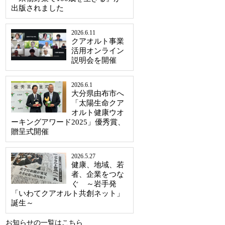
出版されました
2026.6.11
クアオルト事業
活用オンライン
説明会を開催
2026.6.1
大分県由布市へ
「太陽生命クア
オルト健康ウオ
ーキングアワード2025」優秀賞、
贈呈式開催
2026.5.27
健康、地域、若
者、企業をつな
ぐ ～岩手発
「いわてクアオルト共創ネット」
誕生～
お知らせの一覧はこちら