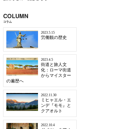
COLUMN
コラム
2023.5.15
労働観の歴史
2023.4.5
街道と旅人文
化：ローマ街道
からマイスター
の遍歴へ
2022.11.30
ミヒャエル・エ
ンデ『モモ』と
クアオルト
2022.10.4