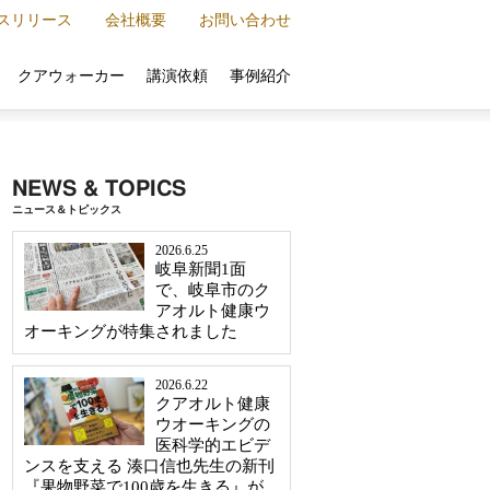
スリリース
会社概要
お問い合わせ
クアウォーカー
講演依頼
事例紹介
NEWS & TOPICS
ニュース＆トピックス
2026.6.25
岐阜新聞1面
で、岐阜市のク
アオルト健康ウ
オーキングが特集されました
2026.6.22
クアオルト健康
ウオーキングの
医科学的エビデ
ンスを支える 湊口信也先生の新刊
『果物野菜で100歳を生きる』が