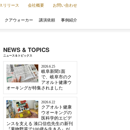
スリリース
会社概要
お問い合わせ
クアウォーカー
講演依頼
事例紹介
NEWS & TOPICS
ニュース＆トピックス
2026.6.25
岐阜新聞1面
で、岐阜市のク
アオルト健康ウ
オーキングが特集されました
2026.6.22
クアオルト健康
ウオーキングの
医科学的エビデ
ンスを支える 湊口信也先生の新刊
『果物野菜で100歳を生きる』が