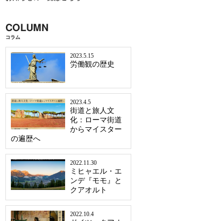
COLUMN
コラム
2023.5.15
労働観の歴史
2023.4.5
街道と旅人文
化：ローマ街道
からマイスター
の遍歴へ
2022.11.30
ミヒャエル・エ
ンデ『モモ』と
クアオルト
2022.10.4