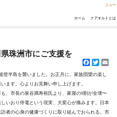
ニュー
クアオルトとは
ホーム
川県珠洲市にご支援を
Facebook
Twitter
Email
が、能登半島を襲いました。お正月に、家族団欒の楽し
思います。心よりお見舞い申し上げます。
市も、市長の泉谷満寿裕氏より、家屋の9割が全壊〜
厳しいおり停電という現実、大変心が痛みます。日本
来訪者の心身の健康づくりに取り組んでおられる、市