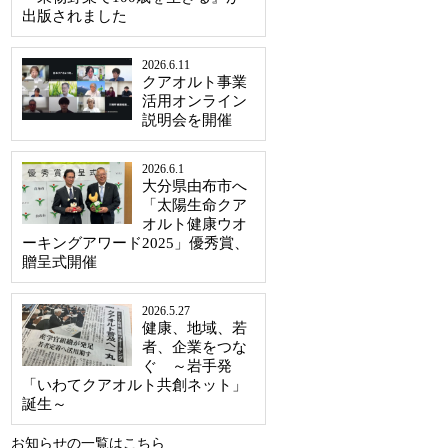
出版されました
2026.6.11
クアオルト事業
活用オンライン
説明会を開催
2026.6.1
大分県由布市へ
「太陽生命クア
オルト健康ウオ
ーキングアワード2025」優秀賞、
贈呈式開催
2026.5.27
健康、地域、若
者、企業をつな
ぐ ～岩手発
「いわてクアオルト共創ネット」
誕生～
お知らせの一覧はこちら