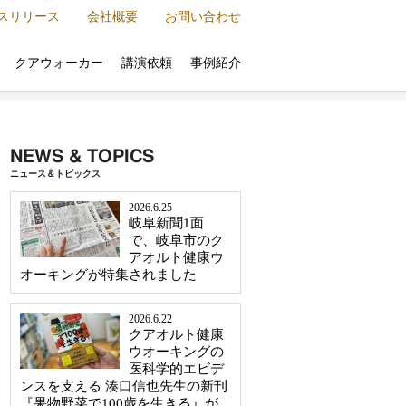
スリリース
会社概要
お問い合わせ
クアウォーカー
講演依頼
事例紹介
NEWS & TOPICS
ニュース＆トピックス
2026.6.25
岐阜新聞1面
で、岐阜市のク
アオルト健康ウ
オーキングが特集されました
2026.6.22
クアオルト健康
ウオーキングの
医科学的エビデ
ンスを支える 湊口信也先生の新刊
『果物野菜で100歳を生きる』が