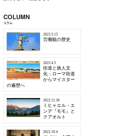
COLUMN
コラム
2023.5.15
労働観の歴史
2023.4.5
街道と旅人文
化：ローマ街道
からマイスター
の遍歴へ
2022.11.30
ミヒャエル・エ
ンデ『モモ』と
クアオルト
2022.10.4