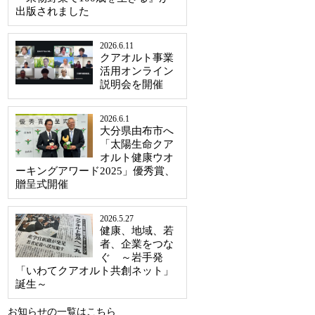
出版されました
2026.6.11
クアオルト事業
活用オンライン
説明会を開催
2026.6.1
大分県由布市へ
「太陽生命クア
オルト健康ウオ
ーキングアワード2025」優秀賞、
贈呈式開催
2026.5.27
健康、地域、若
者、企業をつな
ぐ ～岩手発
「いわてクアオルト共創ネット」
誕生～
お知らせの一覧はこちら