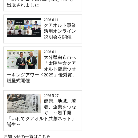
出版されました
2026.6.11
クアオルト事業
活用オンライン
説明会を開催
2026.6.1
大分県由布市へ
「太陽生命クア
オルト健康ウオ
ーキングアワード2025」優秀賞、
贈呈式開催
2026.5.27
健康、地域、若
者、企業をつな
ぐ ～岩手発
「いわてクアオルト共創ネット」
誕生～
お知らせの一覧はこちら