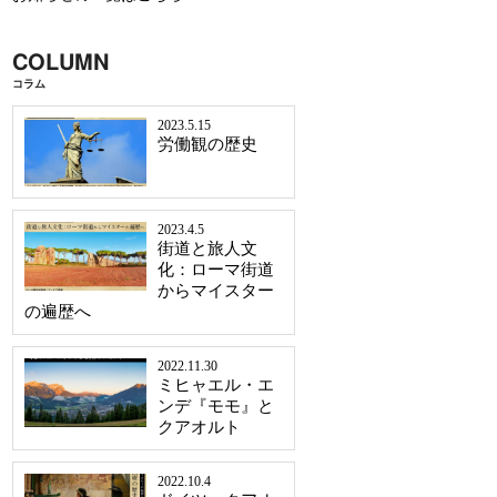
COLUMN
コラム
2023.5.15
労働観の歴史
2023.4.5
街道と旅人文
化：ローマ街道
からマイスター
の遍歴へ
2022.11.30
ミヒャエル・エ
ンデ『モモ』と
クアオルト
2022.10.4