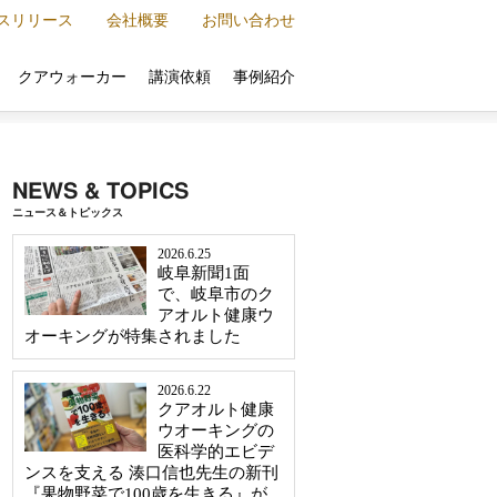
スリリース
会社概要
お問い合わせ
クアウォーカー
講演依頼
事例紹介
NEWS & TOPICS
ニュース＆トピックス
2026.6.25
岐阜新聞1面
で、岐阜市のク
アオルト健康ウ
オーキングが特集されました
2026.6.22
クアオルト健康
ウオーキングの
医科学的エビデ
ンスを支える 湊口信也先生の新刊
『果物野菜で100歳を生きる』が