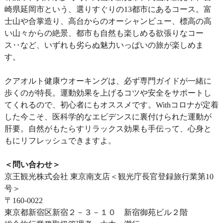
崎県延岡市という、選りすぐりの13都市にあるコース。富
士山や合掌造り、高台からのオーシャンビュー、標高の高
い山々からの絶景、都市も自然も楽しめる欲張りなコー
ス‥など、いずれも劣らぬ魅力いっぱいの旅が楽しめま
す。
クアオルト健康ウオーキングは、必ず専門ガイドが一緒に
歩くのが特長。運動効果を上げるコツや安全をサポートし
てくれるので、初心者にもオススメです。Withコロナが定着
した今こそ、医科学的なエビデンスに裏付けられた運動が
肝要。自然がもたらすリラックス効果も手伝って、心身と
もにリフレッシュできますよ。
＜問い合わせ＞
京王観光株式会社 東京南支店＜観光庁長官登録旅行業第10
号＞
〒160-0022
東京都新宿区新宿２－３－１０ 新宿御苑ビル２階