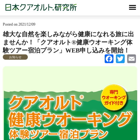
Posted on 2021/12/09
雄大な自然を楽しみながら健康になれる旅に出
ませんか！「クアオルト®健康ウオーキング体
験ツアー宿泊プラン」WEB申し込みを開始！
お知らせ
Facebook
Twitter
Em