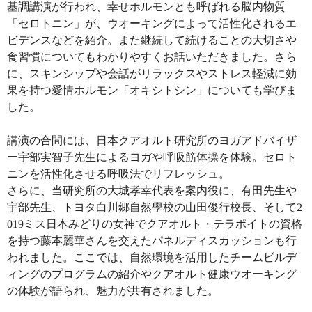
基調講演が行われ、幸せホルモンとも呼ばれる脳内物質
「セロトニン」が、ウオーキングによって活性化されるエ
ビデンスなどを紹介。また継続して続けることの大切さや
食習慣についてもわかりやすくお話いただきました。さら
に、スキンシップや会話がリラックスやストレス軽減に効
果を持つ愛情ホルモン「オキシトシン」についても学びま
した。ㅤㅤ
講演の合間には、日本クアオルト研究所のヨガアドバイザ
ー宇部実智子先生によるヨガや呼吸筋体操を体験。セロト
ニンを活性化させる呼吸法でリフレッシュ。ㅤㅤ
さらに、当研究所の大城孝幸代表を案内役に、有田先生や
宇部先生、トヨタ白川郷自然學校の山田俊行校長、そして2
019ミス日本みどりの女神でクアオルト・テラポイトの資格
を持つ藤本麗華さんを交えたパネルディスカッションも行
われました。ここでは、自然環境を活用したチームビルデ
ィングのプログラムの紹介やクアオルト健康ウオーキング
の体験が語られ、魅力が共有されました。ㅤㅤ