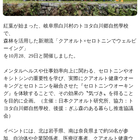
紅葉が始まった、岐阜県白川村のトヨタ白川郷自然學校
で、
森林を活用した新潮流「クアオルト×セロトニンでウェルビ
ーイング」
を10月28、29日と開催しました。ㅤㅤ
メンタルヘルスや仕事効率向上に関わる、セロトニンやオ
キシトシンの重要性を学び、実際にクアオルト健康ウオー
キングとセロトニンを融合させた『セロトニンウオーキン
グ』を体験することで、その効果の〝気づき〟を得ること
を目的に企画。（主催：日本クアオルト研究所、協力：ト
ヨタ白川郷自然學校、後援：ぎふ森のある暮らし推進協議
会）ㅤㅤ
イベントには、北は岩手県、南は奈良県まで約50名が参
加、自治体や企業関係者、医療従事者、クアオルト健康ウ