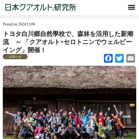
Posted on 2024/11/06
トヨタ白川郷自然學校で、森林を活用した新潮
流 ～ 「クアオルト×セロトニンでウェルビー
イング」開催！
お知らせ
Facebook
Twitter
Em