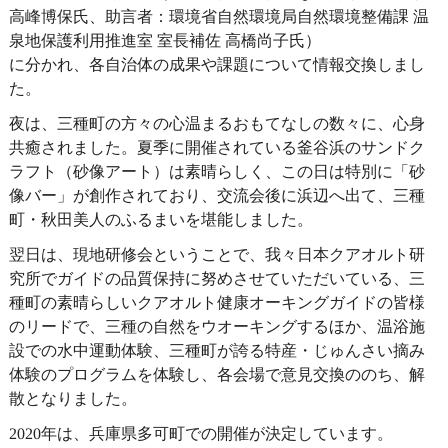
高峰博保氏、助言者：環境省自然環境局自然環境整備課 温
泉地保護利用推進室 室長補佐 高橋尚子氏）
に分かれ、各自治体の成果や課題について情報交換しまし
た。
夜は、三種町の方々の心温まるおもてなしの数々に、心身
共癒されました。夏季に開催されている釜谷浜のサンドク
ラフト（砂像アート）は素晴らしく、この日は特別に「砂
像バー」が創作されており、交流会後に浜辺へ出て、三種
町・秋田美人のふるまいを堪能しました。
翌日は、現地研修会ということで、我々日本クアオルト研
究所でガイドの品質保持に努めさせていただいている、三
種町の素晴らしいクアオルト健康オーキングガイドの皆様
のリードで、三種の自然をウオーキングするほか、温浴施
設での水中運動体験、三種町が誇る特産・じゅんさい摘み
体験のプログラムを体験し、各会場で意見交換ののち、解
散となりました。
2020年は、兵庫県多可町での開催が決定しています。