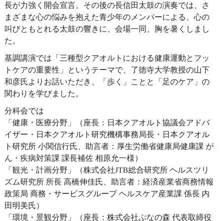
長が力強く開会宣言。その後の長信田太鼓の演奏では、さ
まざまな心の悩みを抱えた青少年のメンバーによる、心の
叫びともとれる太鼓の響きに、会場一同、胸を暑くしまし
た。
基調講演では「三種型クアオルトにおける健康運動とフッ
トケアの重要性」というテーマで、了徳寺大学教授の山下
和彦氏よりお話いただき、「歩く」ことと「足のケア」の
関わりを学びました。
分科会では
「健康・医療分野」（座長：日本クアオルト協議会アドバ
イザー・日本クアオルト研究機構事務局長・日本クアオル
ト研究所 小関信行氏、助言者：厚生労働省健康局健康課 が
ん・疾病対策課 課長補佐 相原允一様）
「観光・計画分野」（株式会社JTB総合研究所 ヘルスツリ
ズム研究所 所長 高橋伸佳氏、助言者：経済産業省商務情報
政策局 商務・サービスグループ ヘルスケア産業課 係長 内
田明美氏）
「環境・景観分野」（座長：株式会社ぶなの森 代表取締役