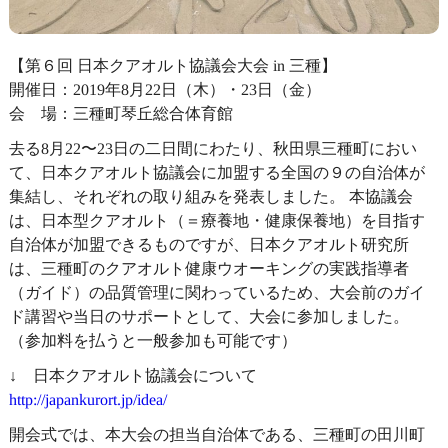
【第６回 日本クアオルト協議会大会 in 三種】
開催日：2019年8月22日（木）・23日（金）
会 場：三種町琴丘総合体育館
去る8月22〜23日の二日間にわたり、秋田県三種町におい
て、日本クアオルト協議会に加盟する全国の９の自治体が
集結し、それぞれの取り組みを発表しました。 本協議会
は、日本型クアオルト（＝療養地・健康保養地）を目指す
自治体が加盟できるものですが、日本クアオルト研究所
は、三種町のクアオルト健康ウオーキングの実践指導者
（ガイド）の品質管理に関わっているため、大会前のガイ
ド講習や当日のサポートとして、大会に参加しました。
（参加料を払うと一般参加も可能です）
↓ 日本クアオルト協議会について
http://japankurort.jp/idea/
開会式では、本大会の担当自治体である、三種町の田川町