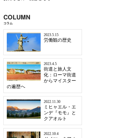
COLUMN
コラム
2023.5.15
労働観の歴史
2023.4.5
街道と旅人文
化：ローマ街道
からマイスター
の遍歴へ
2022.11.30
ミヒャエル・エ
ンデ『モモ』と
クアオルト
2022.10.4