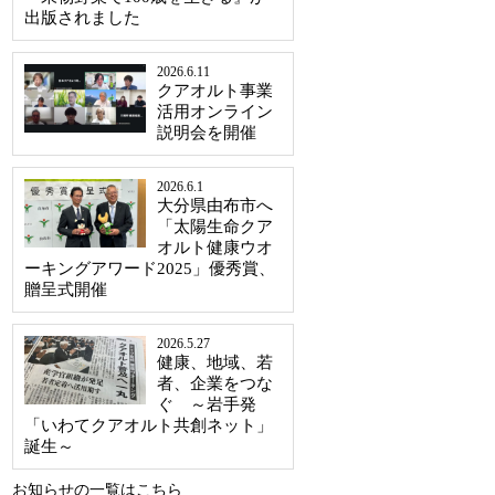
出版されました
2026.6.11
クアオルト事業
活用オンライン
説明会を開催
2026.6.1
大分県由布市へ
「太陽生命クア
オルト健康ウオ
ーキングアワード2025」優秀賞、
贈呈式開催
2026.5.27
健康、地域、若
者、企業をつな
ぐ ～岩手発
「いわてクアオルト共創ネット」
誕生～
お知らせの一覧はこちら