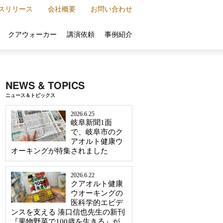
スリリース
会社概要
お問い合わせ
クアウォーカー
講演依頼
事例紹介
NEWS & TOPICS
ニュース＆トピックス
2026.6.25
岐阜新聞1面
で、岐阜市のク
アオルト健康ウ
オーキングが特集されました
2026.6.22
クアオルト健康
ウオーキングの
医科学的エビデ
ンスを支える 湊口信也先生の新刊
『果物野菜で100歳を生きる』が