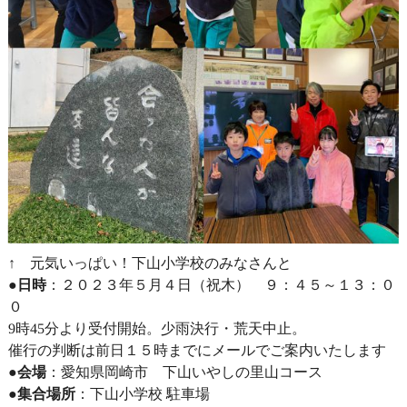
↑ 元気いっぱい！下山小学校のみなさんと
●日時
：２０２３年５月４日（祝木） ９：４５～１３：０
０
9時45分より受付開始。少雨決行・荒天中止。
催行の判断は前日１５時までにメールでご案内いたします
●会場
：愛知県岡崎市 下山いやしの里山コース
●集合場所
：下山小学校 駐車場