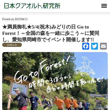
Posted on 2023/04/11
★満員御礼★5/4(祝木)みどりの日 Go to
Forest！～全国の森を一緒に歩こう～に賛同
し、愛知県岡崎市でイベント開催します!!
お知らせ
Facebook
Twitter
Em