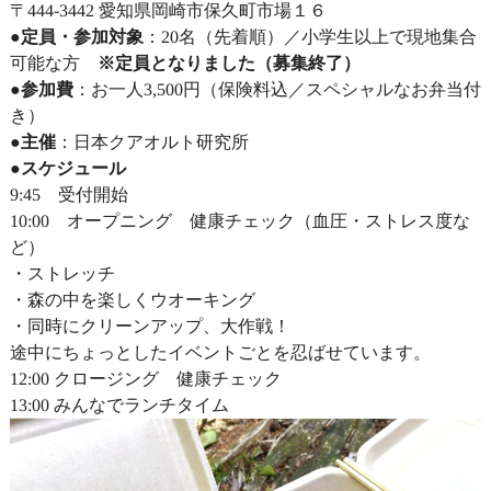
〒444-3442 愛知県岡崎市保久町市場１６
●定員・参加対象
：20名（先着順）／小学生以上で現地集合
可能な方
※定員となりました（募集終了）
●参加費
：お一人3,500円（保険料込／スペシャルなお弁当付
き）
●主催
：日本クアオルト研究所
●スケジュール
9:45 受付開始
10:00 オープニング 健康チェック（血圧・ストレス度な
ど）
・ストレッチ
・森の中を楽しくウオーキング
・同時にクリーンアップ、大作戦！
途中にちょっとしたイベントごとを忍ばせています。
12:00 クロージング 健康チェック
13:00 みんなでランチタイム