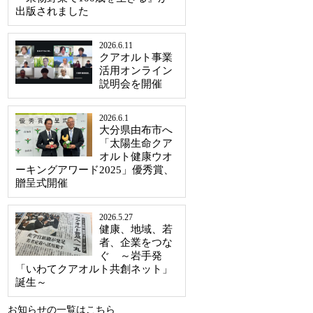
出版されました
2026.6.11
クアオルト事業
活用オンライン
説明会を開催
2026.6.1
大分県由布市へ
「太陽生命クア
オルト健康ウオ
ーキングアワード2025」優秀賞、
贈呈式開催
2026.5.27
健康、地域、若
者、企業をつな
ぐ ～岩手発
「いわてクアオルト共創ネット」
誕生～
お知らせの一覧はこちら