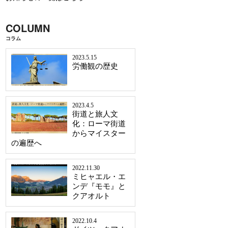
COLUMN
コラム
2023.5.15
労働観の歴史
2023.4.5
街道と旅人文
化：ローマ街道
からマイスター
の遍歴へ
2022.11.30
ミヒャエル・エ
ンデ『モモ』と
クアオルト
2022.10.4