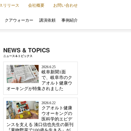
スリリース
会社概要
お問い合わせ
クアウォーカー
講演依頼
事例紹介
NEWS & TOPICS
ニュース＆トピックス
2026.6.25
岐阜新聞1面
で、岐阜市のク
アオルト健康ウ
オーキングが特集されました
2026.6.22
クアオルト健康
ウオーキングの
医科学的エビデ
ンスを支える 湊口信也先生の新刊
『果物野菜で100歳を生きる』が